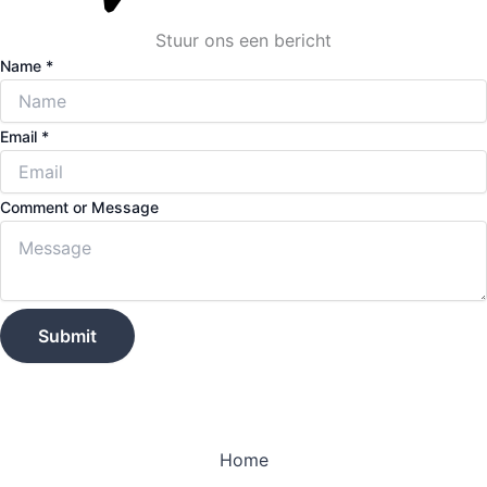
Stuur ons een bericht
Name
*
E
Email
*
m
a
Comment or Message
i
l
N
a
m
Submit
e
M
e
s
Home
s